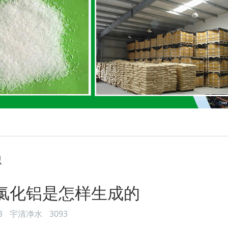
识
氯化铝是怎样生成的
3
宇清净水
3093