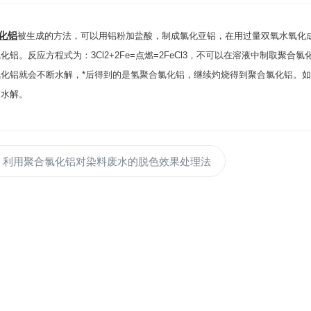
化铝
被生成的方法，可以用铝粉加盐酸，制成氯化亚铝，在用过量双氧水氧化
氯化铝
。反应方程式为：3Cl2+2Fe=点燃=2FeCl3，不可以在溶液中制取
氯化铝
就会不断水解，*后得到的是氢聚合氯化铝，继续灼烧得到聚合氯化铝。
的水解。
：
利用聚合氯化铝对染料废水的脱色效果处理法