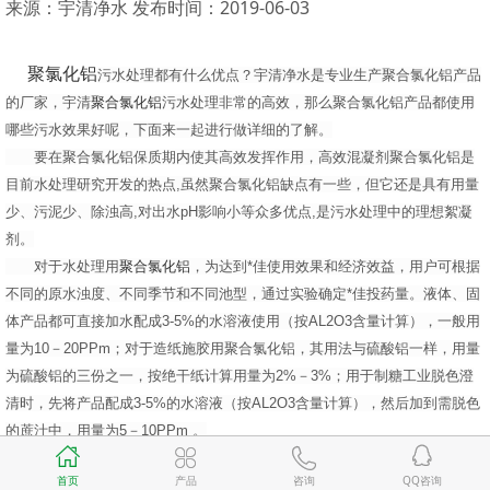
来源：宇清净水
发布时间：2019-06-03
聚氯化铝
污水处理都有什么优点？宇清净水是专业生产聚合氯化铝产品
的厂家，
宇清
聚合氯化铝
污水处理非常的高效，那么聚合氯化铝产品都使用
哪些污水效果好呢，下面来一起进行做详细的了解。
要在聚合氯化铝保质期内使其高效发挥作用，高效混凝剂聚合氯化铝是
目前水处理研究开发的热点,虽然聚合氯化铝缺点有一些，但它还是具有用量
少、污泥少、除浊高,对出水pH影响小等众多优点,是污水处理中的理想絮凝
剂。
对于水处理用
聚合氯化铝
，为达到*佳使用效果和经济效益，用户可根据
不同的原水浊度、不同季节和不同池型，通过实验确定*佳投药量。液体、固
体产品都可直接加水配成3-5%的水溶液使用（按AL2O3含量计算），一般用
量为10－20PPm；对于造纸施胶用聚合氯化铝，其用法与硫酸铝一样，用量
为硫酸铝的三份之一，按绝干纸计算用量为2%－3%；用于制糖工业脱色澄
清时，先将产品配成3-5%的水溶液（按AL2O3含量计算），然后加到需脱色
的蔗汁中，用量为5－10PPm 。
聚合氯化铝
可有效除去水中各种有毒有害污染物，用量远低于传统无机
首页
产品
咨询
QQ咨询
混凝剂，不仅降低了生产成本、提高了纸张的白度和耐折性，同时也克服了